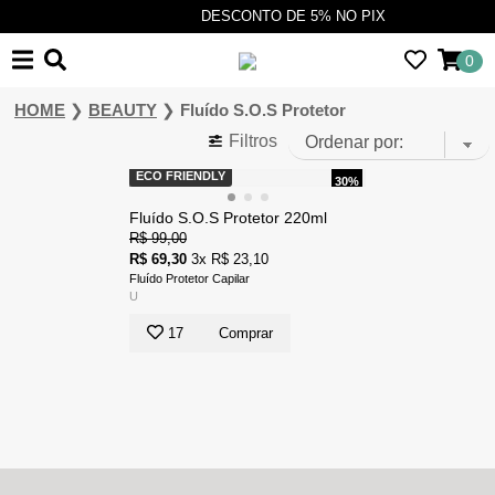
DESCONTO DE 5% NO PIX
0
❯
❯
HOME
BEAUTY
Fluído S.O.S Protetor
Filtros
ECO FRIENDLY
30%
Fluído S.O.S Protetor 220ml
R$ 99,00
R$ 69,30
3x R$ 23,10
Fluído Protetor Capilar
U
17
Comprar