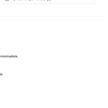
.
minimalista.
ia.