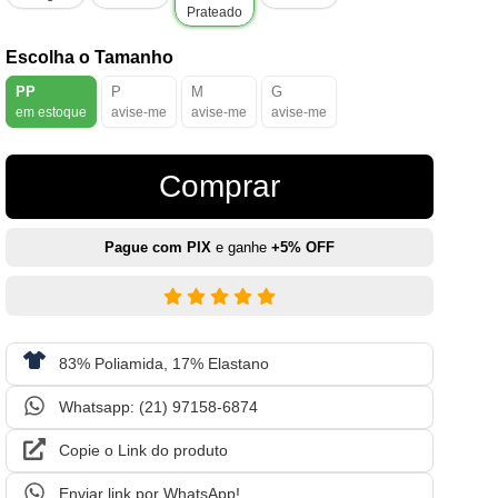
Prateado
Escolha o Tamanho
PP
P
M
G
em estoque
avise-me
avise-me
avise-me
Comprar
Pague com PIX
e ganhe
+5% OFF
83% Poliamida, 17% Elastano
Whatsapp: (21) 97158-6874
Copie o Link do produto
Enviar link por WhatsApp!