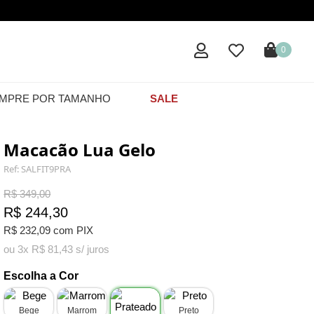
0
MPRE POR TAMANHO
SALE
Macacão Lua Gelo
Ref: SALFIT9PRA
R$ 349,00
R$ 244,30
R$ 232,09 com PIX
ou 3x R$ 81,43 s/ juros
Escolha a Cor
Bege
Marrom
Preto