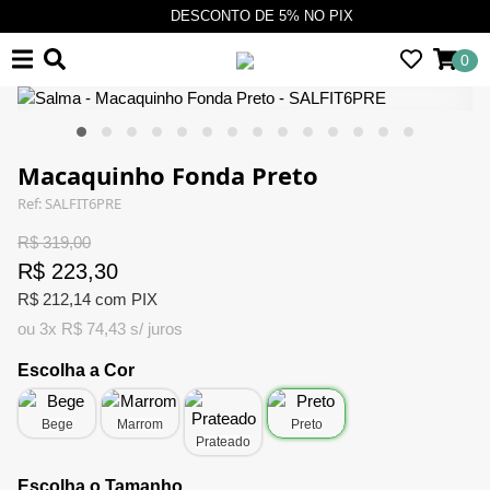
DESCONTO DE 5% NO PIX
0
Macaquinho Fonda Preto
Ref: SALFIT6PRE
R$ 319,00
R$ 223,30
R$ 212,14 com PIX
ou 3x R$ 74,43 s/ juros
Escolha a Cor
Bege
Marrom
Preto
Prateado
Escolha o Tamanho