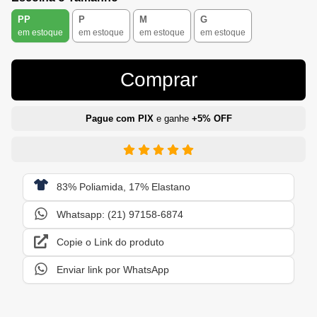
PP
P
M
G
em estoque
em estoque
em estoque
em estoque
Comprar
Pague com PIX
e ganhe
+5% OFF
83% Poliamida, 17% Elastano
Whatsapp: (21) 97158-6874
Copie o Link do produto
Enviar link por WhatsApp