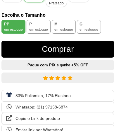
Prateado
Escolha o Tamanho
PP
P
M
G
em estoque
em estoque
em estoque
em estoque
Comprar
Pague com PIX
e ganhe
+5% OFF
83% Poliamida, 17% Elastano
Whatsapp: (21) 97158-6874
Copie o Link do produto
Enviar link por WhatsApp!