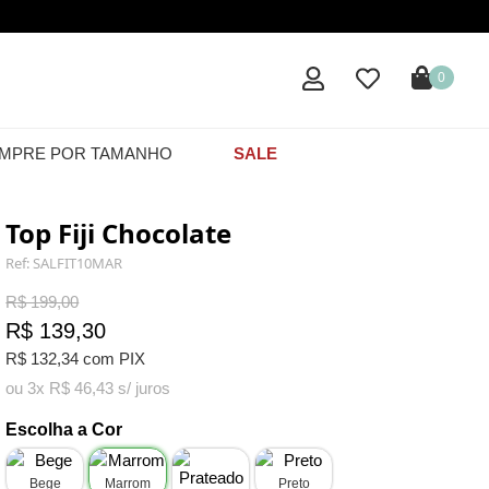
0
MPRE POR TAMANHO
SALE
Top Fiji Chocolate
Ref: SALFIT10MAR
R$ 199,00
R$ 139,30
R$ 132,34 com PIX
ou 3x R$ 46,43 s/ juros
Escolha a Cor
Bege
Marrom
Preto